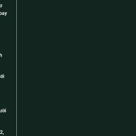
ơ
xoay
h
ới
ười
2,