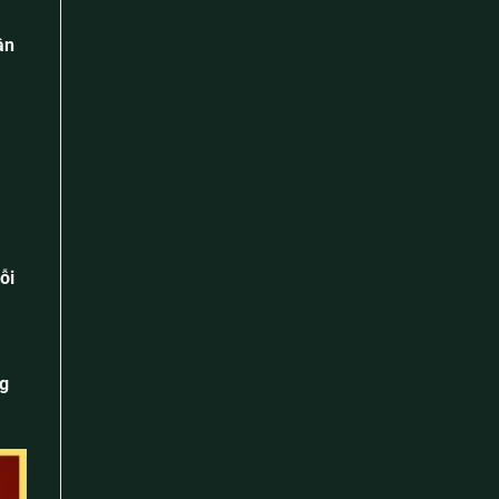
ần
ỗi
ng