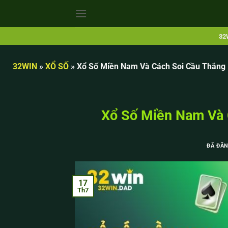
Chuyển
đến
nội
32
dung
32WIN
»
XỔ SỐ
»
Xổ Số Miền Nam Và Cách Soi Cầu Thắng 
Xổ Số Miền Nam Và 
ĐÃ ĐĂ
17
Th7