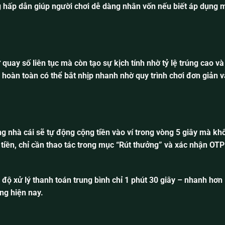
g hấp dẫn giúp người chơi dễ dàng nhân vốn nếu biết áp dụng 
quay số liên tục mà còn tạo sự kịch tính nhờ tỷ lệ trúng cao và
hoàn toàn có thể bắt nhịp nhanh nhờ quy trình chơi đơn giản v
ng nhà cái sẽ tự động cộng tiền vào ví trong vòng 5 giây mà kh
tiền, chỉ cần thao tác trong mục “Rút thưởng” và xác nhận OTP
 độ xử lý thanh toán trung bình chỉ 1 phút 30 giây – nhanh hơn
ng hiện nay.