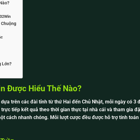
 Nào?
 32Win
a Chuộng
ắc
g Lớn?
n Được Hiểu Thế Nào?
dựa trên các đài tỉnh từ thứ Hai đến Chủ Nhật, mỗi ngày có 3 
trực tiếp kết quả theo thời gian thực tại nhà cái và tham gia đặ
một cách nhanh chóng. Mỗi lượt cược đều được hỗ trợ tính toán