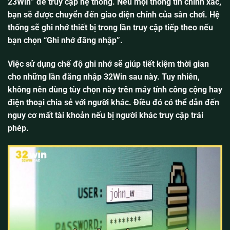
23Win
” để truy cập hệ thống. Nếu mọi thông tin chính xác,
bạn sẽ được chuyển đến giao diện chính của sân chơi. Hệ
thống sẽ ghi nhớ thiết bị trong lần truy cập tiếp theo nếu
bạn chọn “Ghi nhớ đăng nhập”.
Việc sử dụng chế độ ghi nhớ sẽ giúp tiết kiệm thời gian
cho những lần
đăng nhập 32Win
sau này. Tuy nhiên,
không nên dùng tùy chọn này trên máy tính công cộng hay
điện thoại chia sẻ với người khác. Điều đó có thể dẫn đến
nguy cơ mất tài khoản nếu bị người khác truy cập trái
phép.