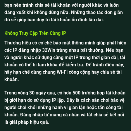
bạn nên tránh chia sẻ tài khoản với người khác và luôn
đăng xuất khi không dùng nữa. Những thao tác đơn giản
đó sẽ giúp bạn duy trì tài khoản ổn định lâu dài.
Không Truy Cập Trên Cùng IP
Thương hiệu có cơ chế bảo mật thông minh giúp phát hiện
các IP
đăng nhập 32Win
trùng nhau bất thường. Nếu bạn
và người khác sử dụng cùng một IP trong thời gian dài, tài
khoản có thể bị tạm khóa để kiểm tra. Để tránh điều này,
hãy hạn chế dùng chung Wi-Fi công cộng hay chia sẻ tài
khoản.
Trong vòng 30 ngày qua, có hơn 500 trường hợp tài khoản
bị giới hạn do sử dụng IP lặp. Đây là cách sân chơi bảo vệ
người chơi khỏi những hành vi gian lận hoặc tấn công tài
khoản. Đăng nhập từ mạng cá nhân và tắt chia sẻ kết nối
là giải pháp hiệu quả.