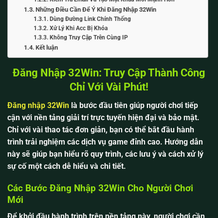
Những Điều Cần Để Ý Khi Đăng Nhập 32Win
Dùng Đường Link Chính Thống
Xử Lý Khi Acc Bị Khóa
Không Truy Cập Trên Cùng IP
Kết luận
Đăng Nhập 32Win: Truy Cập Thành Công
Chỉ Với Vài Phút!
Đăng nhập 32Win
là bước đầu tiên giúp người chơi tiếp
cận với nền tảng giải trí trực tuyến hiện đại và bảo mật.
Chỉ với vài thao tác đơn giản, bạn có thể bắt đầu hành
trình trải nghiệm các dịch vụ game đỉnh cao. Hướng dẫn
này sẽ giúp bạn hiểu rõ quy trình, các lưu ý và cách xử lý
sự cố một cách dễ hiểu và chi tiết.
Các Bước Đăng Nhập 32Win Cho Người Chơi
Mới
Để khởi đầu hành trình trên nền tảng này, người chơi cần