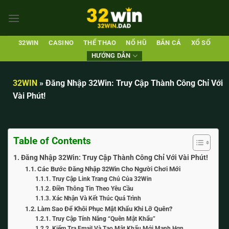
Chuyển
đến
nội
32WIN
CASINO
THỂ THAO
NỔ HŨ
BẮN CÁ
XỔ SỐ
dung
HƯỚNG DẪN
32WIN
»
Đăng Nhập 32Win: Truy Cập Thành Công Chỉ Với
Vài Phút!
Table of Contents
Đăng Nhập 32Win: Truy Cập Thành Công Chỉ Với Vài Phút!
Các Bước Đăng Nhập 32Win Cho Người Chơi Mới
Truy Cập Link Trang Chủ Của 32Win
Điền Thông Tin Theo Yêu Cầu
Xác Nhận Và Kết Thúc Quá Trình
Làm Sao Để Khôi Phục Mật Khẩu Khi Lỡ Quên?
Truy Cập Tính Năng “Quên Mật Khẩu”
Kiểm Tra Email Và Tạo Mật Khẩu Mới Mạnh Hơn