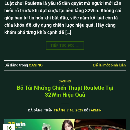
Luật chơi Roulette là yếu tố tiên quyết mà người mới cần
hiểu rõ trước khi đặt cược tại nền tảng 32Win. Không chỉ
giúp bạn tự tin hơn khi bắt đầu, việc nắm kỹ luật còn là
chìa khóa để xây dựng chiến lược hiệu quả. Hãy cùng
khám phá từng khía cạnh để […]
TIẾP TỤC ĐỌC
→
Đã đăng trong
CASINO
Để lại một bình luận
CASINO
Bỏ Túi Những Chiến Thuật Roulette Tại
32Win Hiệu Quả
ĐÃ ĐĂNG TRÊN
THÁNG 7 16, 2025
BỞI
ADMIN
16