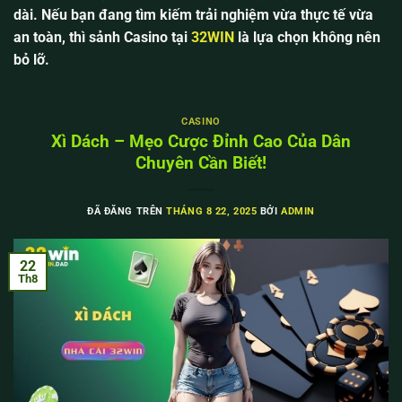
dài. Nếu bạn đang tìm kiếm trải nghiệm vừa thực tế vừa
an toàn, thì sảnh Casino tại
32WIN
là lựa chọn không nên
bỏ lỡ.
CASINO
Xì Dách – Mẹo Cược Đỉnh Cao Của Dân
Chuyên Cần Biết!
ĐÃ ĐĂNG TRÊN
THÁNG 8 22, 2025
BỞI
ADMIN
22
Th8