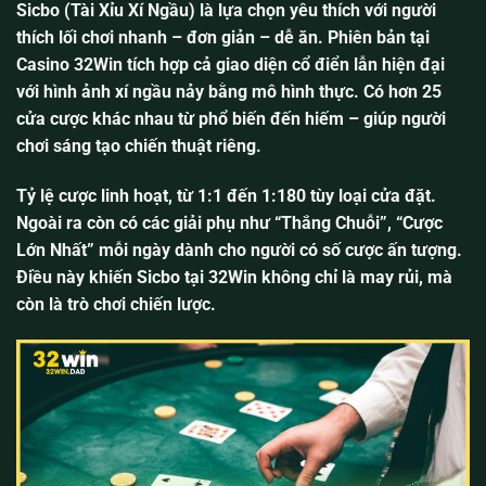
Sicbo (Tài Xỉu Xí Ngầu) là lựa chọn yêu thích với người
thích lối chơi nhanh – đơn giản – dễ ăn. Phiên bản tại
Casino 32Win
tích hợp cả giao diện cổ điển lẫn hiện đại
với hình ảnh xí ngầu nảy bằng mô hình thực. Có hơn 25
cửa cược khác nhau từ phổ biến đến hiếm – giúp người
chơi sáng tạo chiến thuật riêng.
Tỷ lệ cược linh hoạt, từ 1:1 đến 1:180 tùy loại cửa đặt.
Ngoài ra còn có các giải phụ như “Thắng Chuỗi”, “Cược
Lớn Nhất” mỗi ngày dành cho người có số cược ấn tượng.
Điều này khiến Sicbo tại 32Win không chỉ là may rủi, mà
còn là trò chơi chiến lược.