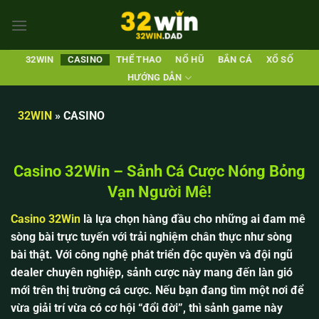
Chuyển
đến
nội
32WIN
CASINO
THỂ THAO
NỔ HŨ
BẮN CÁ
XỔ SỐ
dung
HƯỚNG DẪN
32WIN
»
CASINO
Casino 32Win – Sảnh Cá Cược Nóng Bỏng
Vạn Người Mê!
Casino 32Win
là lựa chọn hàng đầu cho những ai đam mê
sòng bài trực tuyến với trải nghiệm chân thực như sòng
bài thật. Với công nghệ phát triển độc quyền và đội ngũ
dealer chuyên nghiệp, sảnh cược này mang đến làn gió
mới trên thị trường cá cược. Nếu bạn đang tìm một nơi để
vừa giải trí vừa có cơ hội “đổi đời”, thì sảnh game này