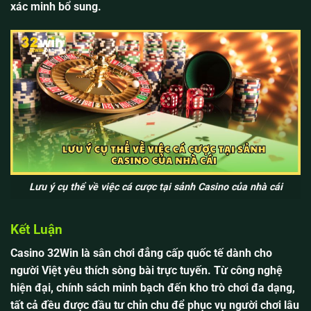
xác minh bổ sung.
Lưu ý cụ thể về việc cá cược tại sảnh Casino của nhà cái
Kết Luận
Casino 32Win
là sân chơi đẳng cấp quốc tế dành cho
người Việt yêu thích sòng bài trực tuyến. Từ công nghệ
hiện đại, chính sách minh bạch đến kho trò chơi đa dạng,
tất cả đều được đầu tư chỉn chu để phục vụ người chơi lâu