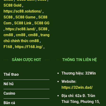
SC88 Gold
,
https://sc88.solutions/
,
SC88
,
SC88 Game
,
SC88
Com
,
SC88 Link
,
SC88 GG
,
https://sc88.land/
,
SC88
,
cm88
,
cm88
,
cm88
,
trang
chủ chính thức cm88
,
F168
,
https://f168.ing/
,
SẢNH CƯỢC HOT
THÔNG TIN LIÊN HỆ
Thương hiệu
: 32Win
Thể thao
Website
:
Nổ hũ
https://32win.dad/
Casino
Địa chỉ
: 62a Đ. Trần
Thái Tông, Phường 15,
Bắn cá