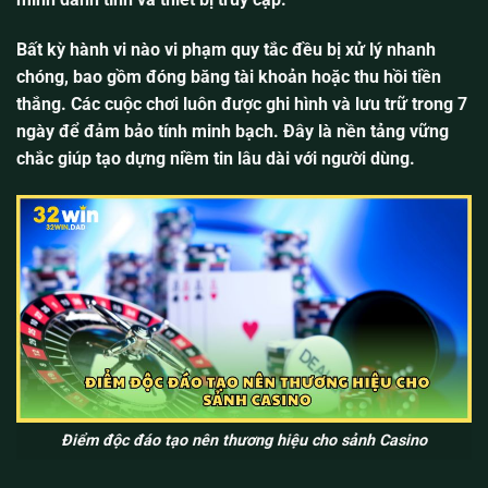
Bất kỳ hành vi nào vi phạm quy tắc đều bị xử lý nhanh
chóng, bao gồm đóng băng tài khoản hoặc thu hồi tiền
thắng. Các cuộc chơi luôn được ghi hình và lưu trữ trong 7
ngày để đảm bảo tính minh bạch. Đây là nền tảng vững
chắc giúp tạo dựng niềm tin lâu dài với người dùng.
Điểm độc đáo tạo nên thương hiệu cho sảnh Casino