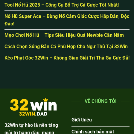
Tool Nổ Hũ 2025 – Công Cụ Bổ Trợ Cá Cược Tốt Nhất!
Nổ Hũ Super Ace – Bùng Nổ Cảm Giác Cược Hấp Dẫn, Độc
Đáo!
Mẹo Chơi Nổ Hũ – Tips Siêu Hiệu Quả Newbie Cần Nắm
Cách Chọn Súng Bắn Cá Phù Hợp Cho Ngư Thủ Tại 32Win
Kèo Phạt Góc 32Win – Không Gian Giải Trí Thả Ga Cực Đã!
VỀ CHÚNG TÔI
Giới thiệu
32Win
tự hào là nền tảng
Chính sách bảo mật
giải trí hàng đầu, mang