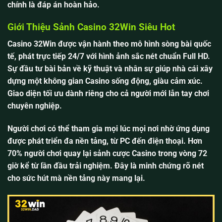
chính là đáp án hoàn hảo.
Giới Thiệu Sảnh Casino 32Win Siêu Hot
Casino 32Win
được vận hành theo mô hình sòng bài quốc
tế, phát trực tiếp 24/7 với hình ảnh sắc nét chuẩn Full HD.
Sự đầu tư bài bản về kỹ thuật và nhân sự giúp nhà cái xây
dựng một không gian Casino sống động, giàu cảm xúc.
Giao diện tối ưu dành riêng cho cả người mới lẫn tay chơi
chuyên nghiệp.
Người chơi có thể tham gia mọi lúc mọi nơi nhờ ứng dụng
được phát triển đa nền tảng, từ PC đến điện thoại. Hơn
70% người chơi quay lại sảnh cược Casino trong vòng 72
giờ kể từ lần đầu trải nghiệm. Đây là minh chứng rõ nét
cho sức hút mà nền tảng này mang lại.