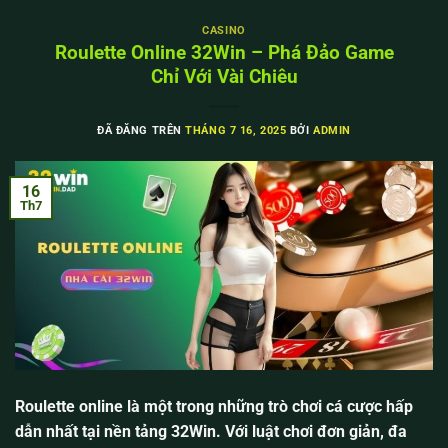
CASINO
Roulette Online 32Win – Phá Đảo Game
Chỉ Với Vài Chiêu
ĐÃ ĐĂNG TRÊN
THÁNG 7 16, 2025
BỞI
ADMIN
16
Th7
Roulette online là một trong những trò chơi cá cược hấp
dẫn nhất tại nền tảng 32Win. Với luật chơi đơn giản, đa