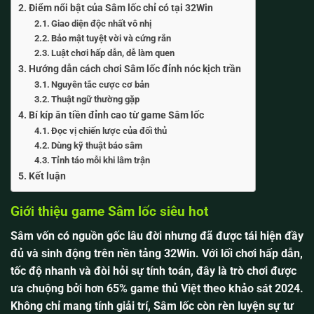
Điểm nổi bật của Sâm lốc chỉ có tại 32Win
Giao diện độc nhất vô nhị
Bảo mật tuyệt vời và cứng rắn
Luật chơi hấp dẫn, dễ làm quen
Hướng dẫn cách chơi Sâm lốc đỉnh nóc kịch trần
Nguyên tắc cược cơ bản
Thuật ngữ thường gặp
Bí kíp ăn tiền đỉnh cao từ game Sâm lốc
Đọc vị chiến lược của đối thủ
Dùng kỹ thuật báo sâm
Tỉnh táo mỗi khi lâm trận
Kết luận
Giới thiệu game Sâm lốc siêu hot
Sâm vốn có nguồn gốc lâu đời nhưng đã được tái hiện đầy
đủ và sinh động trên nền tảng 32Win. Với lối chơi hấp dẫn,
tốc độ nhanh và đòi hỏi sự tính toán, đây là trò chơi được
ưa chuộng bởi hơn 65% game thủ Việt theo khảo sát 2024.
Không chỉ mang tính giải trí,
Sâm lốc
còn rèn luyện sự tư