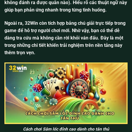
không đánh ra được quân nào). Hiểu rõ các thuật ngữ này
giúp bạn phản ứng nhanh trong từng tình huống.
Ngoài ra, 32Win còn tích hợp bảng chú giải trực tiếp trong
game để hỗ trợ người chơi mới. Nhờ vậy, bạn có thể dễ
dàng tra cứu mà không cần rời khỏi ván đấu. Đây là một
trong những chi tiết khiến trải nghiệm trên nền tảng này
thêm trọn vẹn.
Cách chơi Sâm lốc đỉnh cao dành cho tân thủ