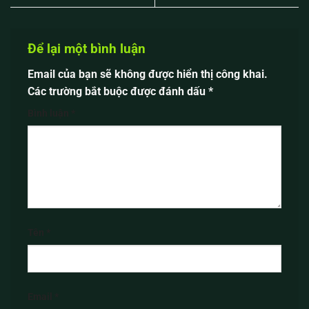
Để lại một bình luận
Email của bạn sẽ không được hiển thị công khai.
Các trường bắt buộc được đánh dấu
*
Bình luận
*
Tên
*
Email
*