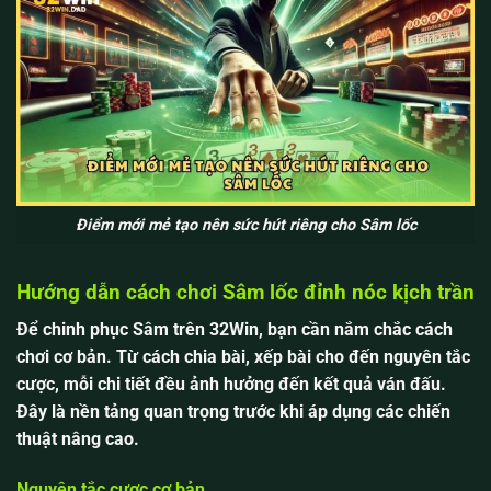
Điểm mới mẻ tạo nên sức hút riêng cho Sâm lốc
Hướng dẫn cách chơi Sâm lốc đỉnh nóc kịch trần
Để chinh phục Sâm trên 32Win, bạn cần nắm chắc cách
chơi cơ bản. Từ cách chia bài, xếp bài cho đến nguyên tắc
cược, mỗi chi tiết đều ảnh hưởng đến kết quả ván đấu.
Đây là nền tảng quan trọng trước khi áp dụng các chiến
thuật nâng cao.
Nguyên tắc cược cơ bản