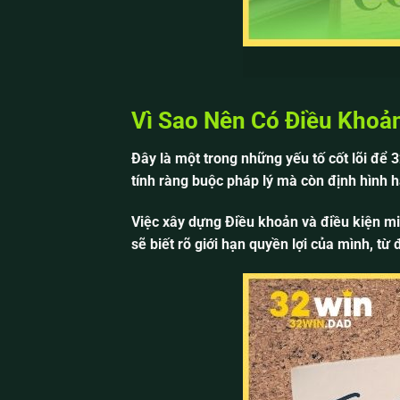
Vì Sao Nên Có Điều Khoả
Đây là một trong những yếu tố cốt lõi để
tính ràng buộc pháp lý mà còn định hình 
Việc xây dựng
Điều khoản và điều kiện
min
sẽ biết rõ giới hạn quyền lợi của mình, từ