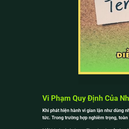
Vi Phạm Quy Định Của Nh
Khi phát hiện hành vi gian lận như dùng n
tức. Trong trường hợp nghiêm trọng, toàn 