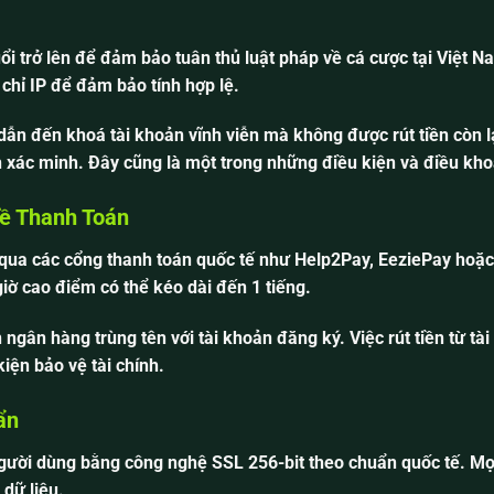
ổi trở lên để đảm bảo tuân thủ luật pháp về cá cược tại Việt N
 chỉ IP để đảm bảo tính hợp lệ.
ể dẫn đến khoá tài khoản vĩnh viễn mà không được rút tiền còn 
nh xác minh. Đây cũng là một trong những
điều kiện và điều kh
Về Thanh Toán
 qua các cổng thanh toán quốc tế như Help2Pay, EeziePay hoặc q
giờ cao điểm có thể kéo dài đến 1 tiếng.
ngân hàng trùng tên với tài khoản đăng ký. Việc rút tiền từ t
kiện
bảo vệ tài chính.
ẩn
gười dùng bằng công nghệ SSL 256-bit theo chuẩn quốc tế. Mọi 
dữ liệu.