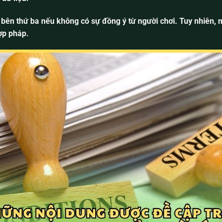
bên thứ ba nếu không có sự đồng ý từ người chơi. Tuy nhiên, n
ợp pháp.