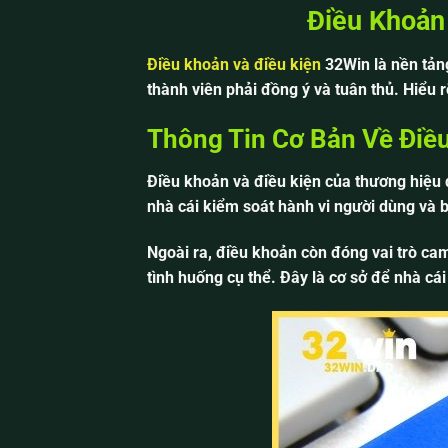
Điều Khoản
Điều khoản và điều kiện
32Win là nền tản
thành viên phải đồng ý và tuân thủ. Hiểu 
Thông Tin Cơ Bản Về Điề
Điều khoản và điều kiện
của thương hiệu đ
nhà cái kiểm soát hành vi người dùng và b
Ngoài ra, điều khoản còn đóng vai trò cam
tình huống cụ thể. Đây là cơ sở để nhà cái