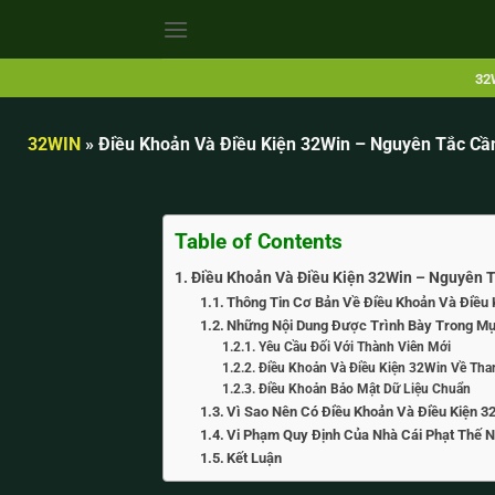
Chuyển
đến
nội
32
dung
32WIN
»
Điều Khoản Và Điều Kiện 32Win – Nguyên Tắc Cầ
Table of Contents
Điều Khoản Và Điều Kiện 32Win – Nguyên 
Thông Tin Cơ Bản Về Điều Khoản Và Điều 
Những Nội Dung Được Trình Bày Trong Mụ
Yêu Cầu Đối Với Thành Viên Mới
Điều Khoản Và Điều Kiện 32Win Về Tha
Điều Khoản Bảo Mật Dữ Liệu Chuẩn
Vì Sao Nên Có Điều Khoản Và Điều Kiện 3
Vi Phạm Quy Định Của Nhà Cái Phạt Thế 
Kết Luận