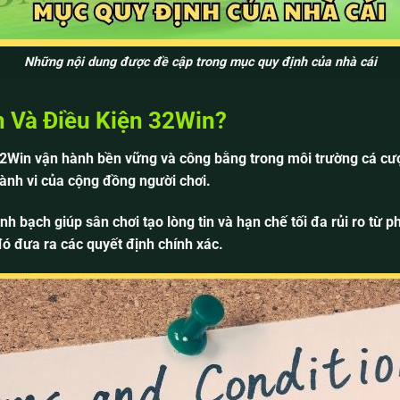
Những nội dung được đề cập trong mục quy định của nhà cái
n Và Điều Kiện 32Win?
 32Win vận hành bền vững và công bằng trong môi trường cá c
hành vi của cộng đồng người chơi.
h bạch giúp sân chơi tạo lòng tin và hạn chế tối đa rủi ro từ 
 đó đưa ra các quyết định chính xác.