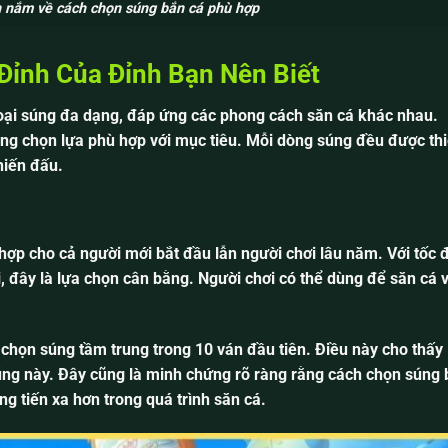
n nắm về cách chọn súng bắn cá phù hợp
Đỉnh Của Đỉnh Bạn Nên Biết
 loại súng đa dạng, đáp ứng các phong cách săn cá khác nhau.
àng chọn lựa phù hợp với mục tiêu. Mỗi dòng súng đều được thi
hiến đấu.
 hợp cho cả người mới bắt đầu lẫn người chơi lâu năm. Với tốc 
, đây là lựa chọn cân bằng. Người chơi có thể dùng để săn cá 
chọn súng tầm trung trong 10 ván đầu tiên. Điều này cho thấy
úng này. Đây cũng là minh chứng rõ ràng rằng
cách chọn súng 
g tiến xa hơn trong quá trình săn cá.