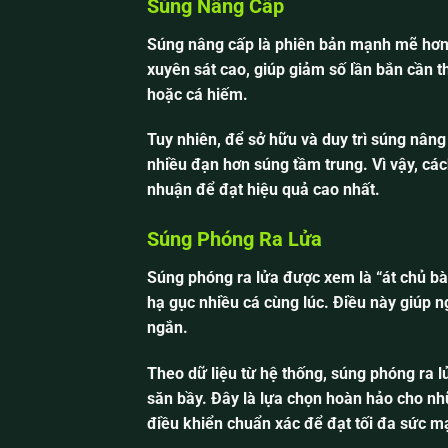
Súng Nâng Cấp
Súng nâng cấp là phiên bản mạnh mẽ hơn, 
xuyên sát cao, giúp giảm số lần bắn cần t
hoặc cá hiếm.
Tuy nhiên, để sở hữu và duy trì súng nâng
nhiều đạn hơn súng tầm trung. Vì vậy,
các
nhuận để đạt hiệu quả cao nhất.
Súng Phóng Ra Lửa
Súng phóng ra lửa được xem là “át chủ bài
hạ gục nhiều cá cùng lúc. Điều này giúp ng
ngắn.
Theo dữ liệu từ hệ thống, súng phóng ra l
săn bầy. Đây là lựa chọn hoàn hảo cho nhữ
điều khiển chuẩn xác để đạt tối đa sức m