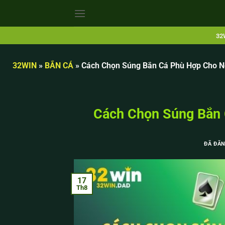
Chuyển
đến
nội
32
dung
32WIN
»
BẮN CÁ
»
Cách Chọn Súng Bắn Cá Phù Hợp Cho N
Cách Chọn Súng Bắn 
ĐÃ ĐĂ
17
Th8