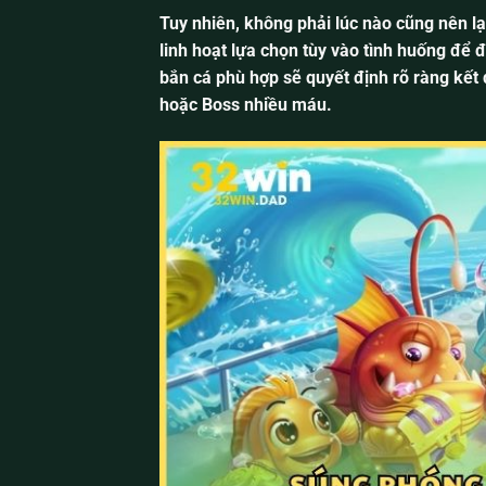
Tuy nhiên, không phải lúc nào cũng nên lạ
linh hoạt lựa chọn tùy vào tình huống để 
bắn cá phù hợp
sẽ quyết định rõ ràng kết
hoặc Boss nhiều máu.