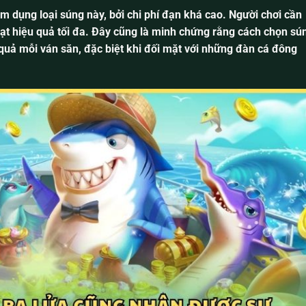
m dụng loại súng này, bởi chi phí đạn khá cao. Người chơi cần
đạt hiệu quả tối đa. Đây cũng là minh chứng rằng
cách chọn sú
 quả mỗi ván săn, đặc biệt khi đối mặt với những đàn cá đông