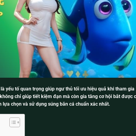
là yếu tố quan trọng giúp ngư thủ tối ưu hiệu quả khi tham gia
không chỉ giúp tiết kiệm đạn mà còn gia tăng cơ hội bắt được 
ách lựa chọn và sử dụng súng bắn cá chuẩn xác nhất.