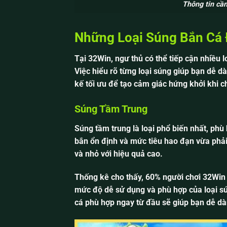
Thông tin cầ
Những Loại Súng Bắn Cá 
Tại 32Win, ngư thủ có thể tiếp cận nhiều
Việc hiểu rõ từng loại súng giúp bạn dễ d
kế tối ưu để tạo cảm giác hứng khởi khi c
Súng Tầm Trung
Súng tầm trung là loại phổ biến nhất, phù
bắn ổn định và mức tiêu hao đạn vừa phải
và nhỏ với hiệu quả cao.
Thống kê cho thấy, 60% người chơi 32Win 
mức độ dễ sử dụng và phù hợp của loại s
cá phù hợp
ngay từ đầu sẽ giúp bạn dễ dàn