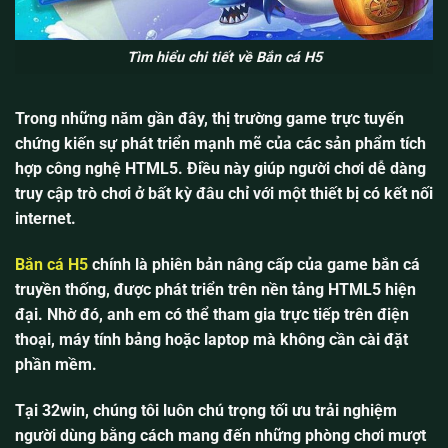
Tìm hiểu chi tiết về Bắn cá H5
Trong những năm gần đây, thị trường game trực tuyến
chứng kiến sự phát triển mạnh mẽ của các sản phẩm tích
hợp công nghệ HTML5. Điều này giúp người chơi dễ dàng
truy cập trò chơi ở bất kỳ đâu chỉ với một thiết bị có kết nối
internet.
Bắn cá H5
chính là phiên bản nâng cấp của game bắn cá
truyền thống, được phát triển trên nền tảng HTML5 hiện
đại. Nhờ đó, anh em có thể tham gia trực tiếp trên điện
thoại, máy tính bảng hoặc laptop mà không cần cài đặt
phần mềm.
Tại 32win, chúng tôi luôn chú trọng tối ưu trải nghiệm
người dùng bằng cách mang đến những phòng chơi mượt