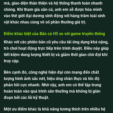
mà, giao diện thân thiện và hệ thống thanh toán nhanh
chóng. Khi tham gia săn cá, anh em sẽ được hòa mình
vào thế giới đại dương sinh động với hàng trăm loài sinh
vật khác nhau cùng vô số phần thưởng giá trị.
Điểm khác biệt của Bắn cá H5 so với game truyền thống
Khác với các phiên bản cũ yêu cầu tải ứng dụng khá nặng,
trò chơi hoạt động trực tiếp trên trình duyệt. Điều này giúp
tiết kiệm dung lượng thiết bị và giảm thời gian chờ đợi khi
truy cập.
Bên cạnh đó, công nghệ hiện đại còn mang đến chất
lượng hình ảnh sắc nét, hiệu ứng chân thực và tốc độ
phản hồi cực nhanh. Nhờ vậy, anh em có thể tập trung
hoàn toàn vào quá trình săn thưởng mà không bị gián
đoạn bởi các lỗi kỹ thuật.
Một ưu điểm khác là khả năng tương thích trên nhiều hệ