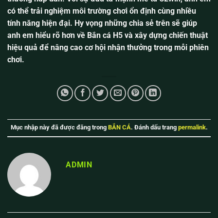
có thể trải nghiệm môi trường chơi ổn định cùng nhiều
tính năng hiện đại. Hy vọng những chia sẻ trên sẽ giúp
anh em hiểu rõ hơn về Bắn cá H5 và xây dựng chiến thuật
hiệu quả để nâng cao cơ hội nhận thưởng trong mỗi phiên
chơi.
Mục nhập này đã được đăng trong
BẮN CÁ
. Đánh dấu trang
permalink
.
ADMIN