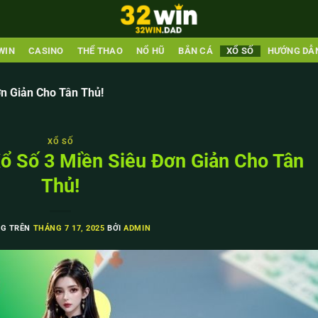
WIN
CASINO
THỂ THAO
NỔ HŨ
BẮN CÁ
XỔ SỐ
HƯỚNG DẪ
n Giản Cho Tân Thủ!
XỔ SỐ
ổ Số 3 Miền Siêu Đơn Giản Cho Tân
Thủ!
NG TRÊN
THÁNG 7 17, 2025
BỞI
ADMIN