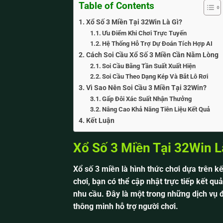
Table of Contents
Xổ Số 3 Miền Tại 32Win Là Gì?
Ưu Điểm Khi Chơi Trực Tuyến
Hệ Thống Hỗ Trợ Dự Đoán Tích Hợp AI
Cách Soi Cầu Xổ Số 3 Miền Cần Nằm Lòng
Soi Cầu Bằng Tần Suất Xuất Hiện
Soi Cầu Theo Dạng Kép Và Bắt Lô Rơi
Vì Sao Nên Soi Cầu 3 Miền Tại 32Win?
Gấp Đôi Xác Suất Nhận Thưởng
Nâng Cao Khả Năng Tiên Liệu Kết Quả
Kết Luận
Xổ Số 3 Miền Tại 32Win L
Xổ số 3 miền
là hình thức chơi dựa trên k
chơi, bạn có thể cập nhật trực tiếp kết qu
nhu cầu. Đây là một trong những dịch vụ 
thông minh hỗ trợ người chơi.