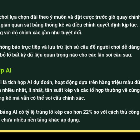
chơi lựa chọn đài theo ý muốn và đặt cược trước giờ quay chín
 gian quan sát bảng thống kê và điều chỉnh quyết định kịp lúc.
g với độ chính xác gần như tuyệt đối.
ông báo trực tiếp và lưu trữ lịch sử cầu để người chơi dễ dàng
bỏ lỡ bất kỳ dữ liệu quan trọng nào cho các lần soi cầu sau.
p AI
i là tích hợp AI dự đoán, hoạt động dựa trên hàng triệu mẫu d
n nhiều nhất, ít nhất, tần suất kép và các tổ hợp thường về cùng
ng kê mà vẫn có thể soi cầu chính xác.
bảng AI có tỷ lệ trúng lô kép cao hơn 22% so với cách thủ công
n chưa nhiều nền tảng khác áp dụng.