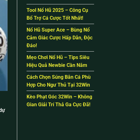
Tool Nổ Hũ 2025 – Công Cụ
Bổ Trợ Cá Cược Tốt Nhất!
Nổ Hũ Super Ace – Bùng Nổ
Cảm Giác Cược Hấp Dẫn, Độc
Đáo!
Mẹo Chơi Nổ Hũ – Tips Siêu
Hiệu Quả Newbie Cần Nắm
Cách Chọn Súng Bắn Cá Phù
Hợp Cho Ngư Thủ Tại 32Win
Kèo Phạt Góc 32Win – Không
Gian Giải Trí Thả Ga Cực Đã!
 dự