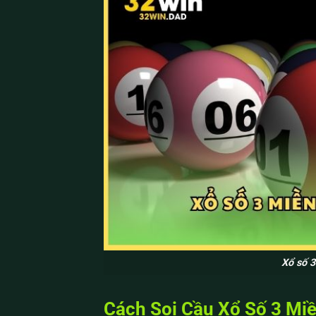
Xổ số 3
Cách Soi Cầu Xổ Số 3 Mi