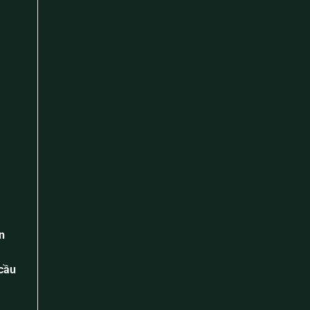
n
 cầu