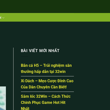
N
BÀI VIẾT MỚI NHẤT
Bắn cá H5 – Trải nghiệm săn
thưởng hấp dẫn tại 32win
Xì Dách – Mẹo Cược Đỉnh Cao
Của Dân Chuyên Cần Biết!
Sâm lốc 32Win – Cách Thức
Chinh Phục Game Hot Hit
Nhất