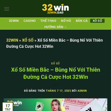
Chuyển
đến
nội
32WIN
CASINO
THỂ THAO
NỔ HŨ
BẮN CÁ
XỔ SỐ
dung
HƯỚNG DẪN
32WIN
»
XỔ SỐ
»
Xổ Số Miền Bắc – Bùng Nổ Với Thiên
Đường Cá Cược Hot 32Win
XỔ SỐ
Xổ Số Miền Bắc – Bùng Nổ Với Thiên
Đường Cá Cược Hot 32Win
ĐÃ ĐĂNG TRÊN
THÁNG 7 17, 2025
BỞI
ADMIN
17
Th7