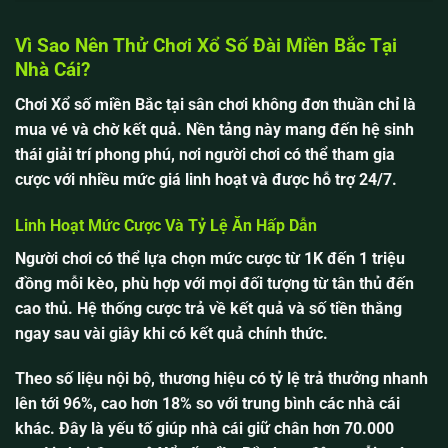
Vì Sao Nên Thử Chơi Xổ Số Đài Miền Bắc Tại
Nhà Cái?
Chơi
Xổ số miền Bắc
tại sân chơi không đơn thuần chỉ là
mua vé và chờ kết quả. Nền tảng này mang đến hệ sinh
thái giải trí phong phú, nơi người chơi có thể tham gia
cược với nhiều mức giá linh hoạt và được hỗ trợ 24/7.
Linh Hoạt Mức Cược Và Tỷ Lệ Ăn Hấp Dẫn
Người chơi có thể lựa chọn mức cược từ 1K đến 1 triệu
đồng mỗi kèo, phù hợp với mọi đối tượng từ tân thủ đến
cao thủ. Hệ thống cược trả về kết quả và số tiền thắng
ngay sau vài giây khi có kết quả chính thức.
Theo số liệu nội bộ, thương hiệu có tỷ lệ trả thưởng nhanh
lên tới 96%, cao hơn 18% so với trung bình các nhà cái
khác. Đây là yếu tố giúp nhà cái giữ chân hơn 70.000