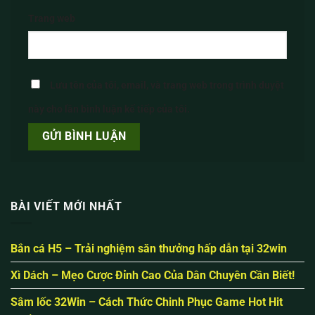
Trang web
Lưu tên của tôi, email, và trang web trong trình duyệt
này cho lần bình luận kế tiếp của tôi.
BÀI VIẾT MỚI NHẤT
Bắn cá H5 – Trải nghiệm săn thưởng hấp dẫn tại 32win
Xì Dách – Mẹo Cược Đỉnh Cao Của Dân Chuyên Cần Biết!
Sâm lốc 32Win – Cách Thức Chinh Phục Game Hot Hit