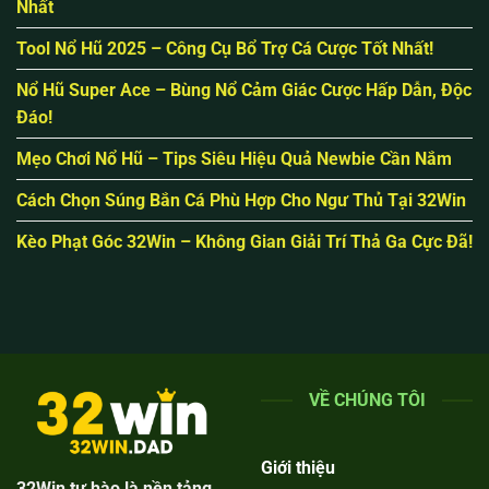
Nhất
Tool Nổ Hũ 2025 – Công Cụ Bổ Trợ Cá Cược Tốt Nhất!
Nổ Hũ Super Ace – Bùng Nổ Cảm Giác Cược Hấp Dẫn, Độc
Đáo!
Mẹo Chơi Nổ Hũ – Tips Siêu Hiệu Quả Newbie Cần Nắm
Cách Chọn Súng Bắn Cá Phù Hợp Cho Ngư Thủ Tại 32Win
Kèo Phạt Góc 32Win – Không Gian Giải Trí Thả Ga Cực Đã!
VỀ CHÚNG TÔI
Giới thiệu
32Win
tự hào là nền tảng