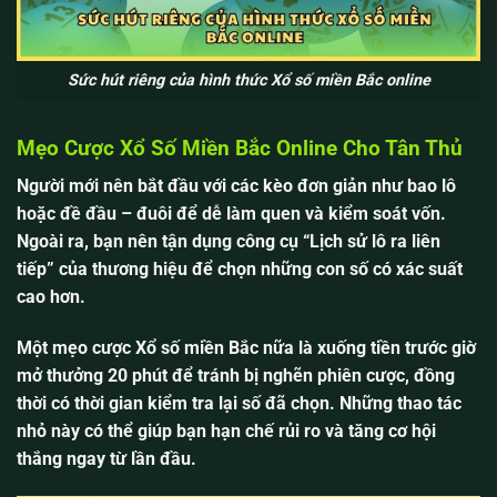
Sức hút riêng của hình thức Xổ số miền Bắc online
Mẹo Cược Xổ Số Miền Bắc Online Cho Tân Thủ
Người mới nên bắt đầu với các kèo đơn giản như bao lô
hoặc đề đầu – đuôi để dễ làm quen và kiểm soát vốn.
Ngoài ra, bạn nên tận dụng công cụ “Lịch sử lô ra liên
tiếp” của thương hiệu để chọn những con số có xác suất
cao hơn.
Một mẹo cược
Xổ số miền Bắc
nữa là xuống tiền trước giờ
mở thưởng 20 phút để tránh bị nghẽn phiên cược, đồng
thời có thời gian kiểm tra lại số đã chọn. Những thao tác
nhỏ này có thể giúp bạn hạn chế rủi ro và tăng cơ hội
thắng ngay từ lần đầu.