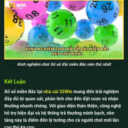
Kinh nghiệm chơi Xổ số đài miền Bắc nên thử nhất
Kết Luận
Xổ số miền Bắc
tại
nhà cái 32Win
mang đến trải nghiệm
đầy đủ từ quan sát, phân tích cho đến đặt cược và nhận
thưởng nhanh chóng. Với giao diện thân thiện, công nghệ
hỗ trợ hiện đại và hệ thống trả thưởng minh bạch, nền
tảng này là điểm đến lý tưởng cho cả người chơi mới lẫn
cao thủ kỳ cựu.