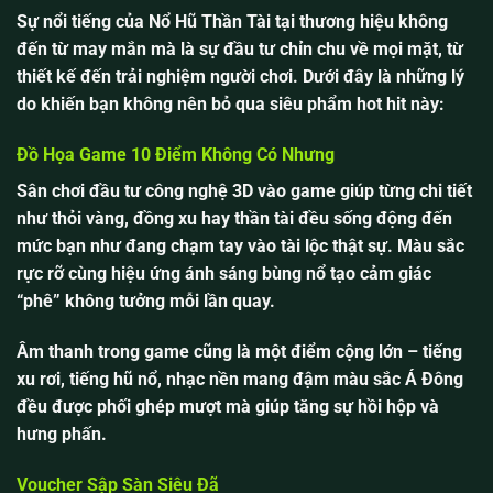
Sự nổi tiếng của
Nổ Hũ Thần Tài
tại thương hiệu không
đến từ may mắn mà là sự đầu tư chỉn chu về mọi mặt, từ
thiết kế đến trải nghiệm người chơi. Dưới đây là những lý
do khiến bạn không nên bỏ qua siêu phẩm hot hit này:
Đồ Họa Game 10 Điểm Không Có Nhưng
Sân chơi đầu tư công nghệ 3D vào game giúp từng chi tiết
như thỏi vàng, đồng xu hay thần tài đều sống động đến
mức bạn như đang chạm tay vào tài lộc thật sự. Màu sắc
rực rỡ cùng hiệu ứng ánh sáng bùng nổ tạo cảm giác
“phê” không tưởng mỗi lần quay.
Âm thanh trong game cũng là một điểm cộng lớn – tiếng
xu rơi, tiếng hũ nổ, nhạc nền mang đậm màu sắc Á Đông
đều được phối ghép mượt mà giúp tăng sự hồi hộp và
hưng phấn.
Voucher Sập Sàn Siêu Đã