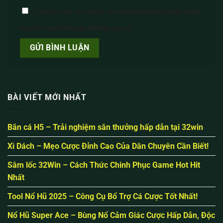
Lưu tên của tôi, email, và trang web trong trình duyệt
này cho lần bình luận kế tiếp của tôi.
BÀI VIẾT MỚI NHẤT
Bắn cá H5 – Trải nghiệm săn thưởng hấp dẫn tại 32win
Xì Dách – Mẹo Cược Đỉnh Cao Của Dân Chuyên Cần Biết!
Sâm lốc 32Win – Cách Thức Chinh Phục Game Hot Hit
Nhất
Tool Nổ Hũ 2025 – Công Cụ Bổ Trợ Cá Cược Tốt Nhất!
Nổ Hũ Super Ace – Bùng Nổ Cảm Giác Cược Hấp Dẫn, Độc