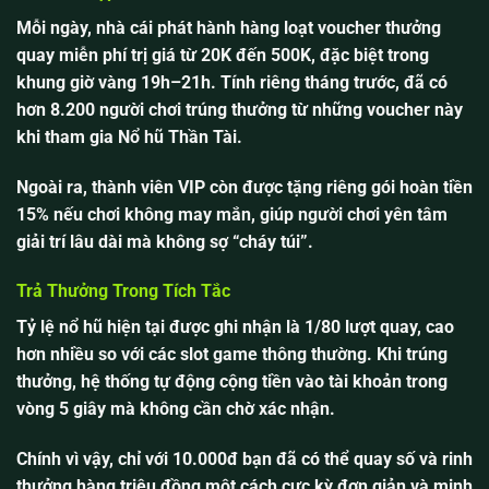
Mỗi ngày, nhà cái phát hành hàng loạt voucher thưởng
quay miễn phí trị giá từ 20K đến 500K, đặc biệt trong
khung giờ vàng 19h–21h. Tính riêng tháng trước, đã có
hơn 8.200 người chơi trúng thưởng từ những voucher này
khi tham gia
Nổ hũ Thần Tài
.
Ngoài ra, thành viên VIP còn được tặng riêng gói hoàn tiền
15% nếu chơi không may mắn, giúp người chơi yên tâm
giải trí lâu dài mà không sợ “cháy túi”.
Trả Thưởng Trong Tích Tắc
Tỷ lệ nổ hũ hiện tại được ghi nhận là 1/80 lượt quay, cao
hơn nhiều so với các slot game thông thường. Khi trúng
thưởng, hệ thống tự động cộng tiền vào tài khoản trong
vòng 5 giây mà không cần chờ xác nhận.
Chính vì vậy, chỉ với 10.000đ bạn đã có thể quay số và rinh
thưởng hàng triệu đồng một cách cực kỳ đơn giản và minh