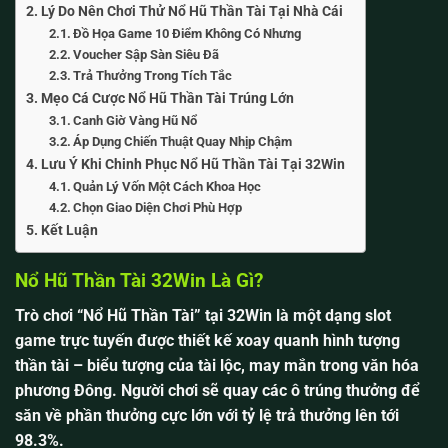
Lý Do Nên Chơi Thử Nổ Hũ Thần Tài Tại Nhà Cái
Đồ Họa Game 10 Điểm Không Có Nhưng
Voucher Sập Sàn Siêu Đã
Trả Thưởng Trong Tích Tắc
Mẹo Cá Cược Nổ Hũ Thần Tài Trúng Lớn
Canh Giờ Vàng Hũ Nổ
Áp Dụng Chiến Thuật Quay Nhịp Chậm
Lưu Ý Khi Chinh Phục Nổ Hũ Thần Tài Tại 32Win
Quản Lý Vốn Một Cách Khoa Học
Chọn Giao Diện Chơi Phù Hợp
Kết Luận
Nổ Hũ Thần Tài 32Win Là Gì?
Trò chơi “
Nổ Hũ Thần Tài
” tại 32Win là một dạng slot
game trực tuyến được thiết kế xoay quanh hình tượng
thần tài – biểu tượng của tài lộc, may mắn trong văn hóa
phương Đông. Người chơi sẽ quay các ô trúng thưởng để
săn về phần thưởng cực lớn với tỷ lệ trả thưởng lên tới
98.3%.