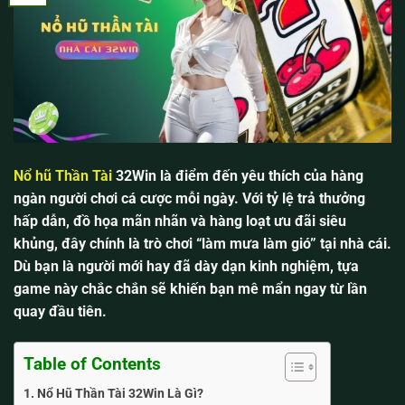
Nổ hũ Thần Tài
32Win là điểm đến yêu thích của hàng
ngàn người chơi cá cược mỗi ngày. Với tỷ lệ trả thưởng
hấp dẫn, đồ họa mãn nhãn và hàng loạt ưu đãi siêu
khủng, đây chính là trò chơi “làm mưa làm gió” tại nhà cái.
Dù bạn là người mới hay đã dày dạn kinh nghiệm, tựa
game này chắc chắn sẽ khiến bạn mê mẩn ngay từ lần
quay đầu tiên.
Table of Contents
Nổ Hũ Thần Tài 32Win Là Gì?