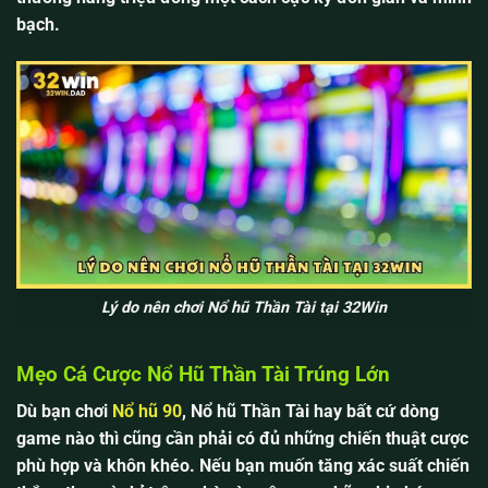
bạch.
Lý do nên chơi Nổ hũ Thần Tài tại 32Win
Mẹo Cá Cược Nổ Hũ Thần Tài Trúng Lớn
Dù bạn chơi
Nổ hũ 90
,
Nổ hũ Thần Tài
hay bất cứ dòng
game nào thì cũng cần phải có đủ những chiến thuật cược
phù hợp và khôn khéo. Nếu bạn muốn tăng xác suất chiến