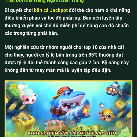
Trau Dồi Khả Năng Ngắm Bắn Trúng
Bí quyết chơi
bắn cá Jackpot
đổi thẻ cào nằm ở khả năng
điều khiển pháo và tốc độ phản xạ. Bạn nên luyện tập
thường xuyên với chế độ miễn phí để nâng cao độ chuẩn
xác trong từng phát bắn.
Một nghiên cứu từ nhóm người chơi top 10 của nhà cái
cho thấy, người có tỷ lệ bắn trúng trên 85% thường đạt
được tỷ lệ đổi thẻ thành công cao gấp 2 lần. Kỹ năng này
không đến từ may mắn mà là luyện tập đều đặn.