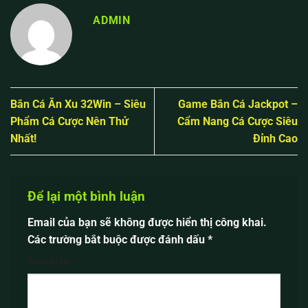
ADMIN
Bắn Cá Ăn Xu 32Win – Siêu
Game Bắn Cá Jackpot –
Phẩm Cá Cược Nên Thử
Cẩm Nang Cá Cược Siêu
Nhất!
Đỉnh Cao
Để lại một bình luận
Email của bạn sẽ không được hiển thị công khai.
Các trường bắt buộc được đánh dấu
*
Bình luận
*