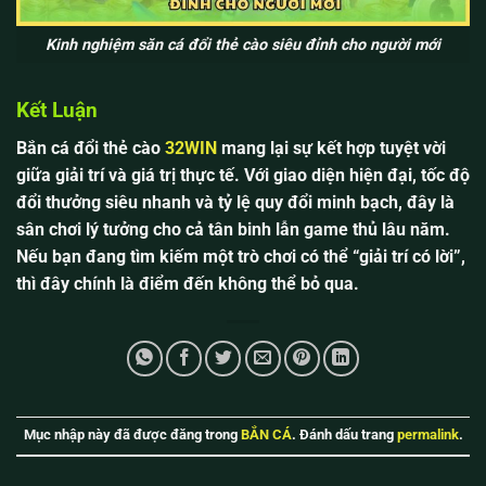
Kinh nghiệm săn cá đổi thẻ cào siêu đỉnh cho người mới
Kết Luận
Bắn cá đổi thẻ cào
32WIN
mang lại sự kết hợp tuyệt vời
giữa giải trí và giá trị thực tế. Với giao diện hiện đại, tốc độ
đổi thưởng siêu nhanh và tỷ lệ quy đổi minh bạch, đây là
sân chơi lý tưởng cho cả tân binh lẫn game thủ lâu năm.
Nếu bạn đang tìm kiếm một trò chơi có thể “giải trí có lời”,
thì đây chính là điểm đến không thể bỏ qua.
Mục nhập này đã được đăng trong
BẮN CÁ
. Đánh dấu trang
permalink
.