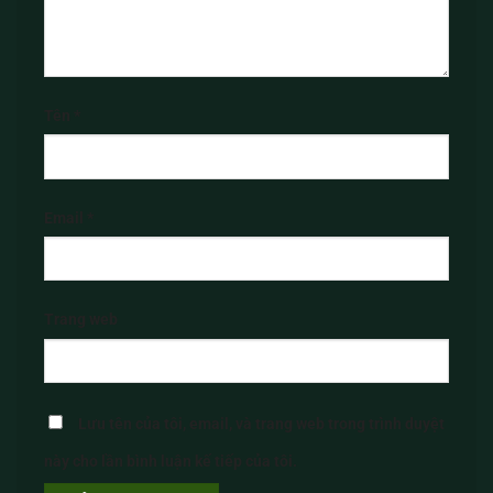
Tên
*
Email
*
Trang web
Lưu tên của tôi, email, và trang web trong trình duyệt
này cho lần bình luận kế tiếp của tôi.