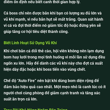
điểm ổn định nếu biết canh thời gian hợp lý.
Cá boss chỉ nên được bắn khi bạn có lượng xu đủ lớn và
vũ khí mạnh, vì nếu bắn hụt sẽ mất trắng. Quan sát hành
vi cá và đợi thời điểm nó giảm tốc độ hoặc đứng yên sẽ
giúp tăng cơ hội tiêu diệt thành công.
Biết Linh Hoạt Sử Dụng Vũ Khí
Khi chơi
bắn cá đổi thẻ cào
, hội viên không nên lạm dụng
bom hay lưới trong mọi tình huống vì mỗi lần sử dụng đều
ngốn xu lớn. Hãy để dành các vũ khí này cho đợt cá xuất
hiện dày đặc hoặc khi boss tiến vào vùng chết.
Chế độ “Auto Fire” nên bật khi dùng bom diện rộng để
đảm bảo hiệu quả cao nhất. Một mẹo nhỏ là canh lúc có ít
người chơi cùng phòng để giảm cạnh tranh và tăng xác
suất ăn trọn cá lớn.