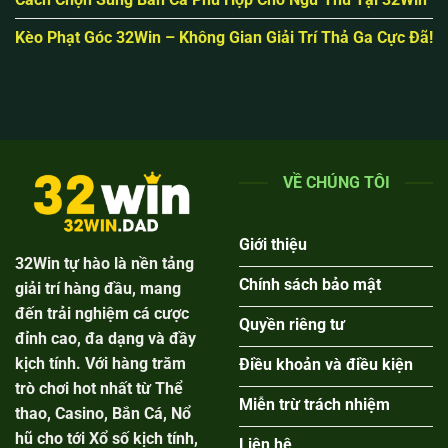
Kèo Phạt Góc 32Win – Không Gian Giải Trí Thả Ga Cực Đã!
VỀ CHÚNG TÔI
Giới thiệu
32Win
tự hào là nền tảng
Chính sách bảo mật
giải trí hàng đầu, mang
đến trải nghiệm cá cược
Quyền riêng tư
đỉnh cao, đa dạng và đầy
kịch tính. Với hàng trăm
Điều khoản và điều kiện
trò chơi hot nhất từ Thể
Miễn trừ trách nhiệm
thao, Casino, Bắn Cá, Nổ
hũ cho tới Xổ số kịch tính,
Liên hệ