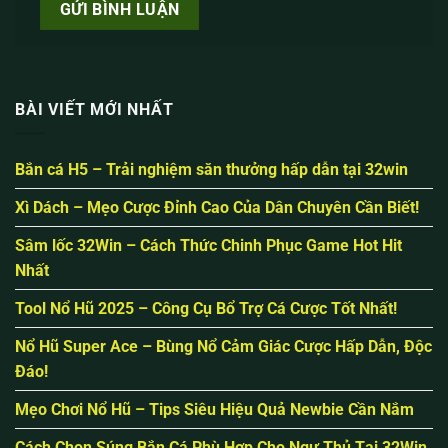
BÀI VIẾT MỚI NHẤT
Bắn cá H5 – Trải nghiệm săn thưởng hấp dẫn tại 32win
Xì Dách – Mẹo Cược Đỉnh Cao Của Dân Chuyên Cần Biết!
Sâm lốc 32Win – Cách Thức Chinh Phục Game Hot Hit
Nhất
Tool Nổ Hũ 2025 – Công Cụ Bổ Trợ Cá Cược Tốt Nhất!
Nổ Hũ Super Ace – Bùng Nổ Cảm Giác Cược Hấp Dẫn, Độc
Đáo!
Mẹo Chơi Nổ Hũ – Tips Siêu Hiệu Quả Newbie Cần Nắm
Cách Chọn Súng Bắn Cá Phù Hợp Cho Ngư Thủ Tại 32Win