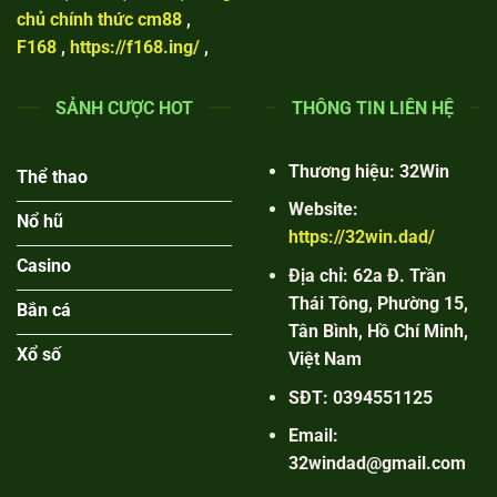
chủ chính thức cm88
,
F168
,
https://f168.ing/
,
SẢNH CƯỢC HOT
THÔNG TIN LIÊN HỆ
Thương hiệu
: 32Win
Thể thao
Website
:
Nổ hũ
https://32win.dad/
Casino
Địa chỉ
: 62a Đ. Trần
Thái Tông, Phường 15,
Bắn cá
Tân Bình, Hồ Chí Minh,
Xổ số
Việt Nam
SĐT
:
0394551125
Email
:
32windad@gmail.com